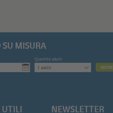
O SU MISURA
Quantitá adulti
RICHI
2 adulti
 UTILI
NEWSLETTER