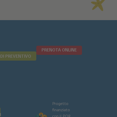
PRENOTA ONLINE
EDI PREVENTIVO
Progetto
finanziato
I
con il POR