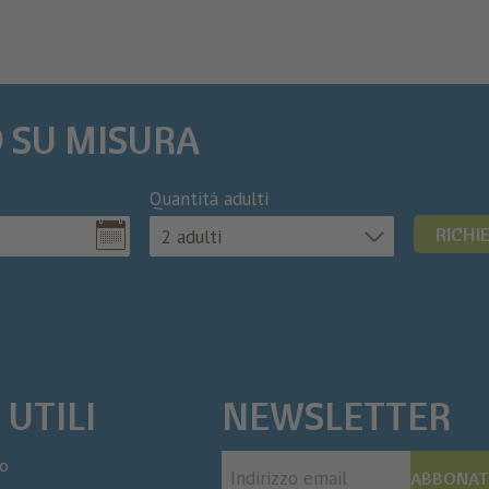
O SU MISURA
Quantitá adulti
RICHI
2 adulti
 UTILI
NEWSLETTER
mo
ABBONAT