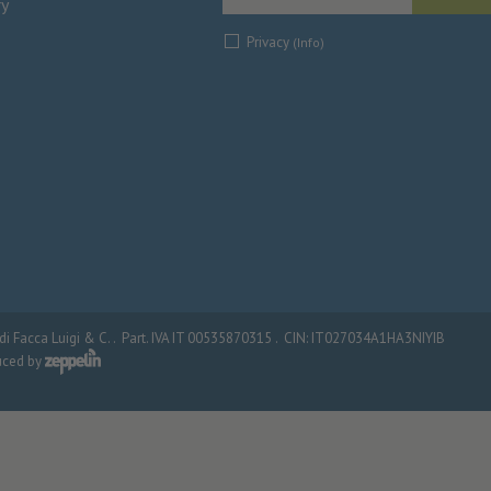
ry
Privacy
(Info)
i Facca Luigi & C. .
Part. IVA IT 00535870315 .
CIN: IT027034A1HA3NIYIB
uced by