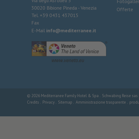
Via degli Asfodeli 5
Fotogalle
30020
Bibione Pineda - Venezia
Offerte
Tel.
+39 0431 437015
Fax
E-Mail
info@mediterranee.it
©
2026
Mediterranee Family Hotel & Spa
.
Schwabing Reise sas d
Credits .
Privacy .
Sitemap .
Amministrazione trasparente .
prod