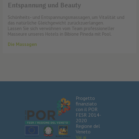
Entspannung und Beauty
Schönheits- und Entspannungsmassagen, um Vitalität und
das natürliche Gleichgewicht zurückzuerlangen.
Lassen Sie sich verwöhnen vom Team professioneller
Masseure unseres Hotels in Bibione Pineda mit Pool.
Die Massagen
Progetto
finanziato
con il POR
FESR 2014-
2020
Regione del
Veneto
Vai ai