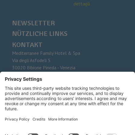
dettagli
NEWSLETTER
NÜTZLICHE LINKS
KONTAKT
Mediterranee Family Hotel & Spa
Via degli Asfodeli 5
30020
Bibione Pineda - Venezia
Tel.
+39 0431 437015
Fax
E-Mail
info@mediterranee.it