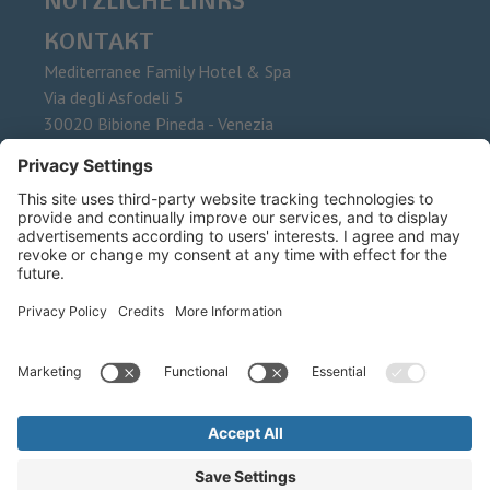
NÜTZLICHE LINKS
KONTAKT
Mediterranee Family Hotel & Spa
Via degli Asfodeli 5
30020
Bibione Pineda - Venezia
Tel.
+39 0431 437015
Fax
E-Mail
info@mediterranee.it
©
2026
Mediterranee Family Hotel & Spa
.
Schwabing Reise sas di Facca
Luigi & C. .
MwSt-Nr. IT 00535870315 .
CIN: IT027034A1HA3NIYIB
Credits .
Privacy .