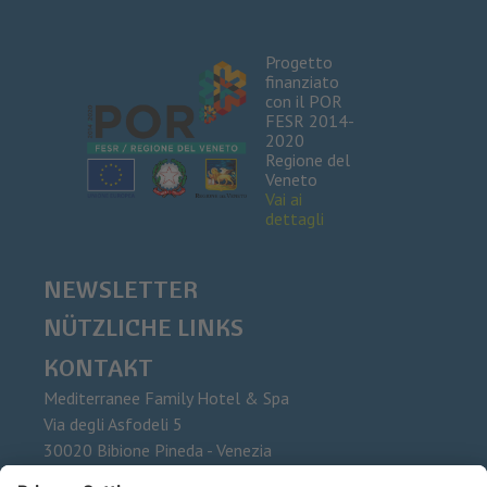
Progetto
finanziato
con il POR
FESR 2014-
2020
Regione del
Veneto
Vai ai
dettagli
NEWSLETTER
NÜTZLICHE LINKS
KONTAKT
Mediterranee Family Hotel & Spa
Via degli Asfodeli 5
30020
Bibione Pineda - Venezia
Tel.
+39 0431 437015