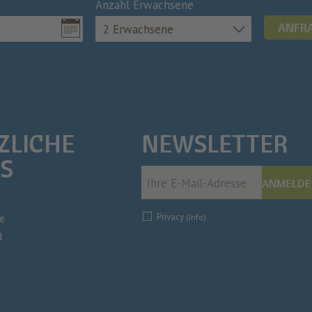
Anzahl Erwachsene
ANFR
2 Erwachsene
ZLICHE
NEWSLETTER
KS
ANMELDE
e
Privacy
(Info)
d