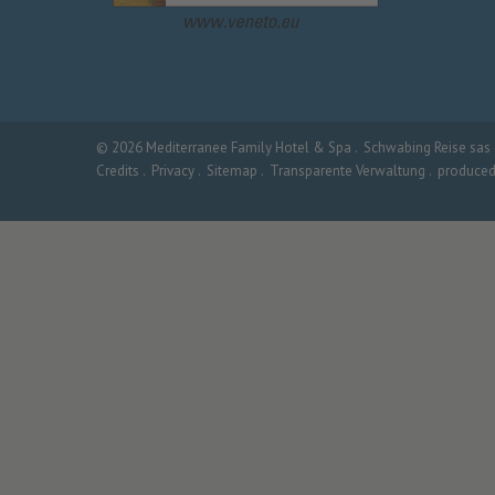
©
2026
Mediterranee Family Hotel & Spa
.
Schwabing Reise sas d
Credits .
Privacy .
Sitemap .
Transparente Verwaltung .
produce