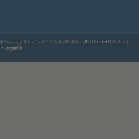
i Facca Luigi & C. .
MwSt-Nr. IT 00535870315 .
CIN: IT027034A1HA3NIYIB
d by